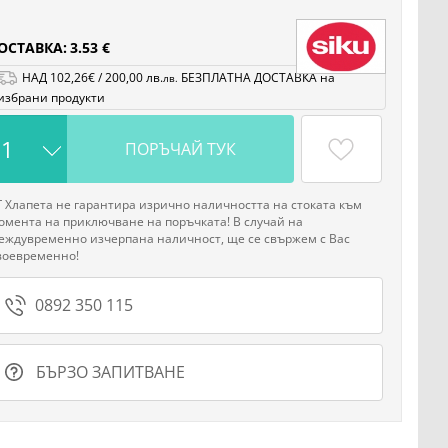
ОСТАВКА:
3.53 €
НАД
102
,26
€
/
200
,00
лв.
БЕЗПЛАТНА ДОСТАВКА на
лв.
избрани продукти
ПОРЪЧАЙ ТУК
Г Хлапета не гарантира изрично наличността на стоката към
омента на приключване на поръчката! В случай на
еждувременно изчерпана наличност, ще се свържем с Вас
воевременно!
0892 350 115
БЪРЗО ЗАПИТВАНЕ