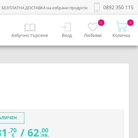
0892 350 115
БЕЗПЛАТНА ДОСТАВКА на избрани продукти
0
0
Азбучно търсене
Вход
Любими
Количка
АЛИЧЕН
31
/
62
,70
,00
лв.
€