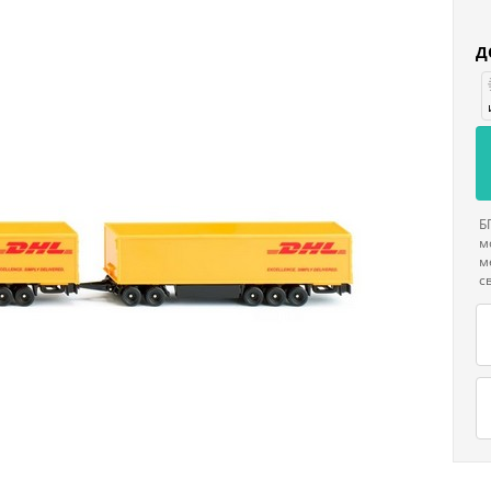
Д
Б
м
м
с