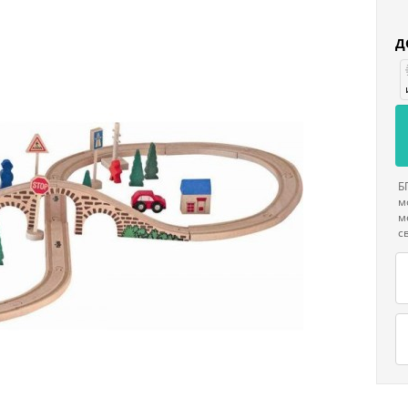
Д
Б
м
м
с