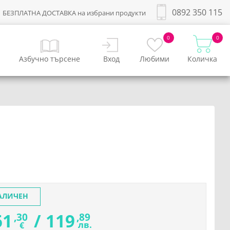
0892 350 115
БЕЗПЛАТНА ДОСТАВКА на избрани продукти
0
0
Азбучно търсене
Вход
Любими
Количка
АЛИЧЕН
61
/
119
,30
,89
лв.
€