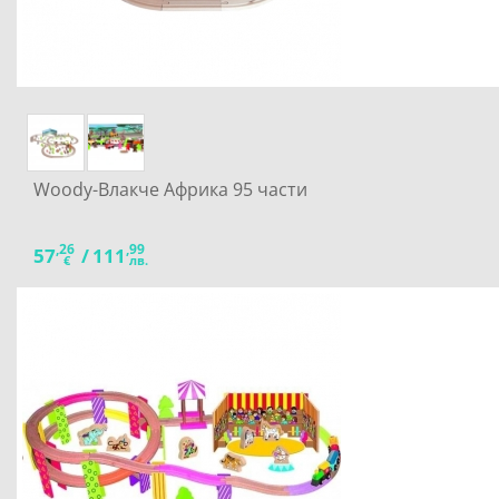
Woody-Влакче Африка 95 части
,26
,99
57
/
111
€
лв.