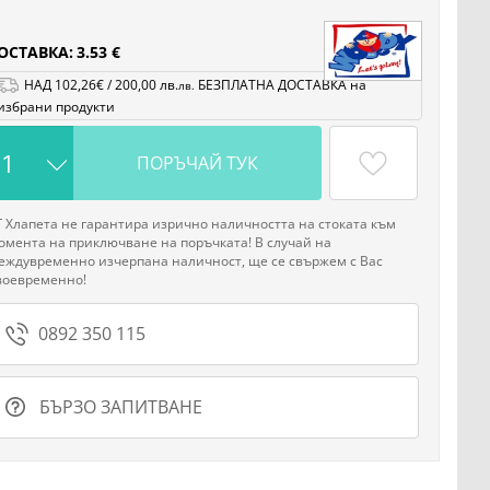
ОСТАВКА:
3.53 €
НАД
102
,26
€
/
200
,00
лв.
БЕЗПЛАТНА ДОСТАВКА на
лв.
избрани продукти
ПОРЪЧАЙ ТУК
Г Хлапета не гарантира изрично наличността на стоката към
омента на приключване на поръчката! В случай на
еждувременно изчерпана наличност, ще се свържем с Вас
воевременно!
0892 350 115
БЪРЗО ЗАПИТВАНЕ