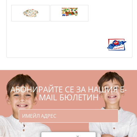
Woody Влакче с релси Макси - 120 части
,52
,00
91
179
€
лв.
АБОНИРАЙТЕ СЕ ЗА НАШИЯ E-
MAIL БЮЛЕТИН