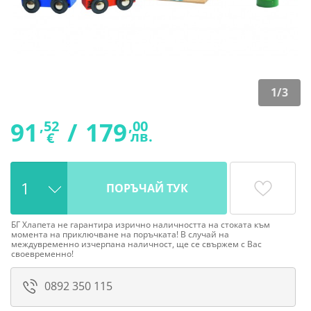
1
/
3
91
/
179
,52
,00
лв.
€
ПОРЪЧАЙ ТУК
БГ Хлапета не гарантира изрично наличността на стоката към
момента на приключване на поръчката! В случай на
междувременно изчерпана наличност, ще се свържем с Вас
своевременно!
0892 350 115