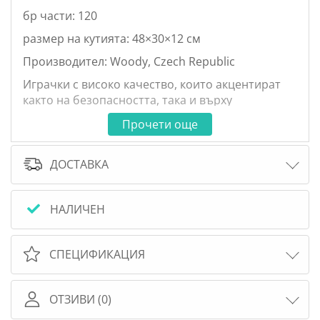
бр части: 120
размер на кутията: 48×30×12 cм
Производител: Woody, Czech Republic
Играчки с високо качество, които акцентират
както на безопасността, така и върху
развитието на децата в различните етапи от
Прочети още
живота им по отношение на моторни умения,
обучение и психологическо развитие.
ДОСТАВКА
Всички детски играчки се тестват по най-
високите международни стандарти, като
повечето от тях са включени в програма
НАЛИЧЕН
"безопасни играчки".
Тази програма предвижда най-високата
СПЕЦИФИКАЦИЯ
възможна гаранция за безопасност, с
постоянен и редовен мониторинг на
продаваните стоки.
ОТЗИВИ (0)